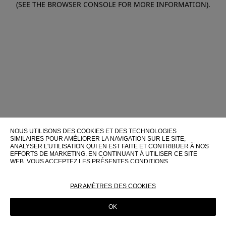
(SEE THE BROWSER CONSOLE FOR MORE INFORMATION)
.
NOUS UTILISONS DES COOKIES ET DES TECHNOLOGIES
SIMILAIRES POUR AMÉLIORER LA NAVIGATION SUR LE SITE,
ANALYSER L'UTILISATION QUI EN EST FAITE ET CONTRIBUER À NOS
EFFORTS DE MARKETING. EN CONTINUANT À UTILISER CE SITE
WEB, VOUS ACCEPTEZ LES PRÉSENTES CONDITIONS
D'UTILISATION.
POUR PLUS D'INFORMATIONS SUR CES TECHNOLOGIES ET LEUR
PARAMÈTRES DES COOKIES
UTILISATION SUR CE SITE WEB, VEUILLEZ CONSULTER NOTRE
POLITIQUE EN MATIÈRE DE COOKIES
OK