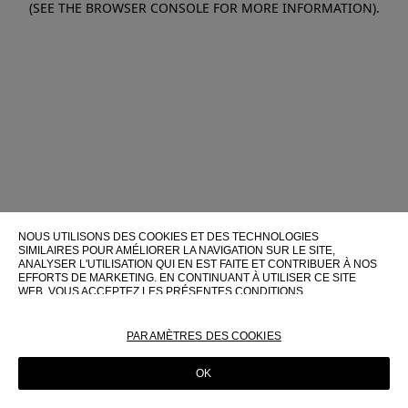
(SEE THE BROWSER CONSOLE FOR MORE INFORMATION)
.
NOUS UTILISONS DES COOKIES ET DES TECHNOLOGIES
SIMILAIRES POUR AMÉLIORER LA NAVIGATION SUR LE SITE,
ANALYSER L'UTILISATION QUI EN EST FAITE ET CONTRIBUER À NOS
EFFORTS DE MARKETING. EN CONTINUANT À UTILISER CE SITE
WEB, VOUS ACCEPTEZ LES PRÉSENTES CONDITIONS
D'UTILISATION.
POUR PLUS D'INFORMATIONS SUR CES TECHNOLOGIES ET LEUR
PARAMÈTRES DES COOKIES
UTILISATION SUR CE SITE WEB, VEUILLEZ CONSULTER NOTRE
POLITIQUE EN MATIÈRE DE COOKIES
OK