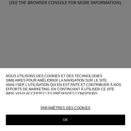
(SEE THE BROWSER CONSOLE FOR MORE INFORMATION)
.
NOUS UTILISONS DES COOKIES ET DES TECHNOLOGIES
SIMILAIRES POUR AMÉLIORER LA NAVIGATION SUR LE SITE,
ANALYSER L'UTILISATION QUI EN EST FAITE ET CONTRIBUER À NOS
EFFORTS DE MARKETING. EN CONTINUANT À UTILISER CE SITE
WEB, VOUS ACCEPTEZ LES PRÉSENTES CONDITIONS
D'UTILISATION.
POUR PLUS D'INFORMATIONS SUR CES TECHNOLOGIES ET LEUR
PARAMÈTRES DES COOKIES
UTILISATION SUR CE SITE WEB, VEUILLEZ CONSULTER NOTRE
POLITIQUE EN MATIÈRE DE COOKIES
OK