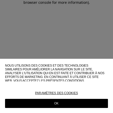
browser console for more information)
.
NOUS UTILISONS DES COOKIES ET DES TECHNOLOGIES
SIMILAIRES POUR AMÉLIORER LA NAVIGATION SUR LE SITE,
ANALYSER L'UTILISATION QUI EN EST FAITE ET CONTRIBUER À NOS
EFFORTS DE MARKETING. EN CONTINUANT À UTILISER CE SITE
WEB, VOUS ACCEPTEZ LES PRÉSENTES CONDITIONS
D'UTILISATION.
POUR PLUS D'INFORMATIONS SUR CES TECHNOLOGIES ET LEUR
PARAMÈTRES DES COOKIES
UTILISATION SUR CE SITE WEB, VEUILLEZ CONSULTER NOTRE
POLITIQUE EN MATIÈRE DE COOKIES
OK