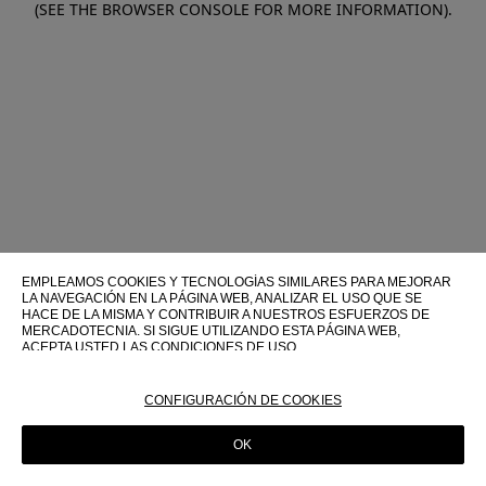
(SEE THE BROWSER CONSOLE FOR MORE INFORMATION)
.
EMPLEAMOS COOKIES Y TECNOLOGÍAS SIMILARES PARA MEJORAR
LA NAVEGACIÓN EN LA PÁGINA WEB, ANALIZAR EL USO QUE SE
HACE DE LA MISMA Y CONTRIBUIR A NUESTROS ESFUERZOS DE
MERCADOTECNIA. SI SIGUE UTILIZANDO ESTA PÁGINA WEB,
ACEPTA USTED LAS CONDICIONES DE USO.
PARA OBTENER MÁS INFORMACIÓN SOBRE ESTAS TECNOLOGÍAS Y
SOBRE SU USO EN ESTA PÁGINA WEB, CONSULTE NUESTRA
CONFIGURACIÓN DE COOKIES
POLÍTICA DE COOKIES
OK