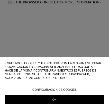
(SEE THE BROWSER CONSOLE FOR MORE INFORMATION)
.
EMPLEAMOS COOKIES Y TECNOLOGÍAS SIMILARES PARA MEJORAR
LA NAVEGACIÓN EN LA PÁGINA WEB, ANALIZAR EL USO QUE SE
HACE DE LA MISMA Y CONTRIBUIR A NUESTROS ESFUERZOS DE
MERCADOTECNIA. SI SIGUE UTILIZANDO ESTA PÁGINA WEB,
ACEPTA USTED LAS CONDICIONES DE USO.
PARA OBTENER MÁS INFORMACIÓN SOBRE ESTAS TECNOLOGÍAS Y
SOBRE SU USO EN ESTA PÁGINA WEB, CONSULTE NUESTRA
CONFIGURACIÓN DE COOKIES
POLÍTICA DE COOKIES
OK