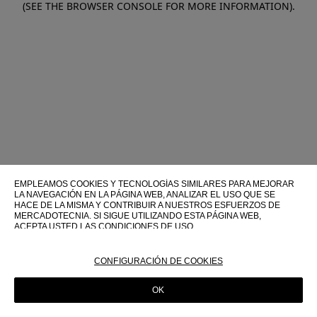
(SEE THE BROWSER CONSOLE FOR MORE INFORMATION)
.
EMPLEAMOS COOKIES Y TECNOLOGÍAS SIMILARES PARA MEJORAR
LA NAVEGACIÓN EN LA PÁGINA WEB, ANALIZAR EL USO QUE SE
HACE DE LA MISMA Y CONTRIBUIR A NUESTROS ESFUERZOS DE
MERCADOTECNIA. SI SIGUE UTILIZANDO ESTA PÁGINA WEB,
ACEPTA USTED LAS CONDICIONES DE USO.
PARA OBTENER MÁS INFORMACIÓN SOBRE ESTAS TECNOLOGÍAS Y
SOBRE SU USO EN ESTA PÁGINA WEB, CONSULTE NUESTRA
CONFIGURACIÓN DE COOKIES
POLÍTICA DE COOKIES
OK