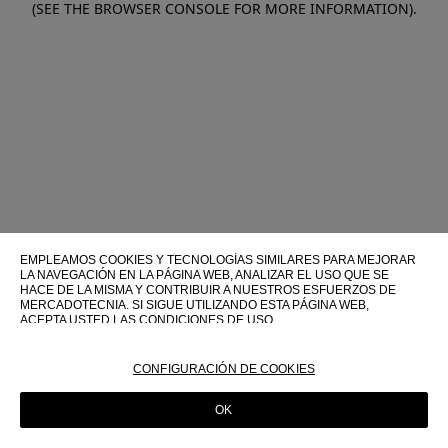
(SEE THE BROWSER CONSOLE FOR MORE INFORMATION)
.
EMPLEAMOS COOKIES Y TECNOLOGÍAS SIMILARES PARA MEJORAR
LA NAVEGACIÓN EN LA PÁGINA WEB, ANALIZAR EL USO QUE SE
HACE DE LA MISMA Y CONTRIBUIR A NUESTROS ESFUERZOS DE
MERCADOTECNIA. SI SIGUE UTILIZANDO ESTA PÁGINA WEB,
ACEPTA USTED LAS CONDICIONES DE USO.
PARA OBTENER MÁS INFORMACIÓN SOBRE ESTAS TECNOLOGÍAS Y
SOBRE SU USO EN ESTA PÁGINA WEB, CONSULTE NUESTRA
CONFIGURACIÓN DE COOKIES
POLÍTICA DE COOKIES
OK