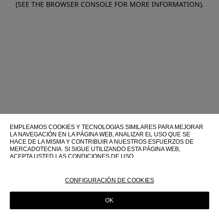
(SEE THE BROWSER CONSOLE FOR MORE INFORMATION)
.
EMPLEAMOS COOKIES Y TECNOLOGÍAS SIMILARES PARA MEJORAR
LA NAVEGACIÓN EN LA PÁGINA WEB, ANALIZAR EL USO QUE SE
HACE DE LA MISMA Y CONTRIBUIR A NUESTROS ESFUERZOS DE
MERCADOTECNIA. SI SIGUE UTILIZANDO ESTA PÁGINA WEB,
ACEPTA USTED LAS CONDICIONES DE USO.
PARA OBTENER MÁS INFORMACIÓN SOBRE ESTAS TECNOLOGÍAS Y
SOBRE SU USO EN ESTA PÁGINA WEB, CONSULTE NUESTRA
CONFIGURACIÓN DE COOKIES
POLÍTICA DE COOKIES
OK