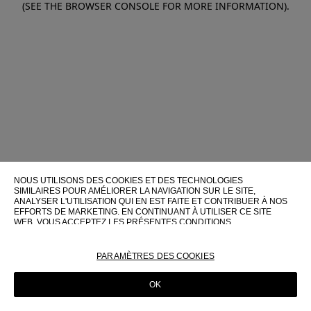
(SEE THE BROWSER CONSOLE FOR MORE INFORMATION)
.
NOUS UTILISONS DES COOKIES ET DES TECHNOLOGIES
SIMILAIRES POUR AMÉLIORER LA NAVIGATION SUR LE SITE,
ANALYSER L'UTILISATION QUI EN EST FAITE ET CONTRIBUER À NOS
EFFORTS DE MARKETING. EN CONTINUANT À UTILISER CE SITE
WEB, VOUS ACCEPTEZ LES PRÉSENTES CONDITIONS
D'UTILISATION.
POUR PLUS D'INFORMATIONS SUR CES TECHNOLOGIES ET LEUR
PARAMÈTRES DES COOKIES
UTILISATION SUR CE SITE WEB, VEUILLEZ CONSULTER NOTRE
POLITIQUE EN MATIÈRE DE COOKIES
OK