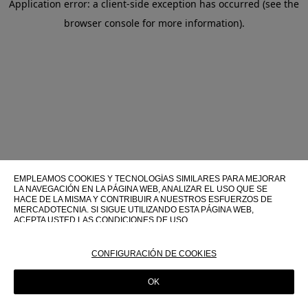
Application error: a client-side exception has occurred (see the
browser console for more information)
.
EMPLEAMOS COOKIES Y TECNOLOGÍAS SIMILARES PARA MEJORAR
LA NAVEGACIÓN EN LA PÁGINA WEB, ANALIZAR EL USO QUE SE
HACE DE LA MISMA Y CONTRIBUIR A NUESTROS ESFUERZOS DE
MERCADOTECNIA. SI SIGUE UTILIZANDO ESTA PÁGINA WEB,
ACEPTA USTED LAS CONDICIONES DE USO.
PARA OBTENER MÁS INFORMACIÓN SOBRE ESTAS TECNOLOGÍAS Y
SOBRE SU USO EN ESTA PÁGINA WEB, CONSULTE NUESTRA
CONFIGURACIÓN DE COOKIES
POLÍTICA DE COOKIES
OK