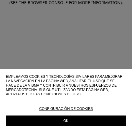
(SEE THE BROWSER CONSOLE FOR MORE INFORMATION)
.
EMPLEAMOS COOKIES Y TECNOLOGÍAS SIMILARES PARA MEJORAR
LA NAVEGACIÓN EN LA PÁGINA WEB, ANALIZAR EL USO QUE SE
HACE DE LA MISMA Y CONTRIBUIR A NUESTROS ESFUERZOS DE
MERCADOTECNIA. SI SIGUE UTILIZANDO ESTA PÁGINA WEB,
ACEPTA USTED LAS CONDICIONES DE USO.
PARA OBTENER MÁS INFORMACIÓN SOBRE ESTAS TECNOLOGÍAS Y
SOBRE SU USO EN ESTA PÁGINA WEB, CONSULTE NUESTRA
CONFIGURACIÓN DE COOKIES
POLÍTICA DE COOKIES
OK