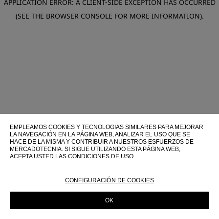
APPLICATION ERROR: A CLIENT-SIDE EXCEPTION HAS OCCURRED
(SEE THE BROWSER CONSOLE FOR MORE INFORMATION)
.
EMPLEAMOS COOKIES Y TECNOLOGÍAS SIMILARES PARA MEJORAR
LA NAVEGACIÓN EN LA PÁGINA WEB, ANALIZAR EL USO QUE SE
HACE DE LA MISMA Y CONTRIBUIR A NUESTROS ESFUERZOS DE
MERCADOTECNIA. SI SIGUE UTILIZANDO ESTA PÁGINA WEB,
ACEPTA USTED LAS CONDICIONES DE USO.
PARA OBTENER MÁS INFORMACIÓN SOBRE ESTAS TECNOLOGÍAS Y
SOBRE SU USO EN ESTA PÁGINA WEB, CONSULTE NUESTRA
CONFIGURACIÓN DE COOKIES
POLÍTICA DE COOKIES
OK