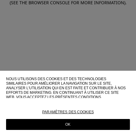
(SEE THE BROWSER CONSOLE FOR MORE INFORMATION)
.
NOUS UTILISONS DES COOKIES ET DES TECHNOLOGIES
SIMILAIRES POUR AMÉLIORER LA NAVIGATION SUR LE SITE,
ANALYSER L'UTILISATION QUI EN EST FAITE ET CONTRIBUER À NOS
EFFORTS DE MARKETING. EN CONTINUANT À UTILISER CE SITE
WEB, VOUS ACCEPTEZ LES PRÉSENTES CONDITIONS
D'UTILISATION.
POUR PLUS D'INFORMATIONS SUR CES TECHNOLOGIES ET LEUR
PARAMÈTRES DES COOKIES
UTILISATION SUR CE SITE WEB, VEUILLEZ CONSULTER NOTRE
POLITIQUE EN MATIÈRE DE COOKIES
OK