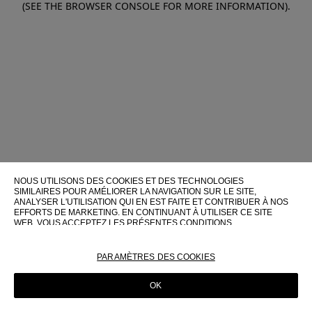
(SEE THE BROWSER CONSOLE FOR MORE INFORMATION)
.
NOUS UTILISONS DES COOKIES ET DES TECHNOLOGIES
SIMILAIRES POUR AMÉLIORER LA NAVIGATION SUR LE SITE,
ANALYSER L'UTILISATION QUI EN EST FAITE ET CONTRIBUER À NOS
EFFORTS DE MARKETING. EN CONTINUANT À UTILISER CE SITE
WEB, VOUS ACCEPTEZ LES PRÉSENTES CONDITIONS
D'UTILISATION.
POUR PLUS D'INFORMATIONS SUR CES TECHNOLOGIES ET LEUR
PARAMÈTRES DES COOKIES
UTILISATION SUR CE SITE WEB, VEUILLEZ CONSULTER NOTRE
POLITIQUE EN MATIÈRE DE COOKIES
OK