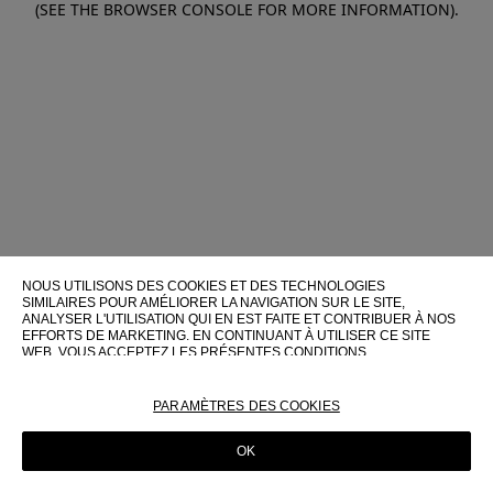
(SEE THE BROWSER CONSOLE FOR MORE INFORMATION)
.
NOUS UTILISONS DES COOKIES ET DES TECHNOLOGIES
SIMILAIRES POUR AMÉLIORER LA NAVIGATION SUR LE SITE,
ANALYSER L'UTILISATION QUI EN EST FAITE ET CONTRIBUER À NOS
EFFORTS DE MARKETING. EN CONTINUANT À UTILISER CE SITE
WEB, VOUS ACCEPTEZ LES PRÉSENTES CONDITIONS
D'UTILISATION.
POUR PLUS D'INFORMATIONS SUR CES TECHNOLOGIES ET LEUR
PARAMÈTRES DES COOKIES
UTILISATION SUR CE SITE WEB, VEUILLEZ CONSULTER NOTRE
POLITIQUE EN MATIÈRE DE COOKIES
OK