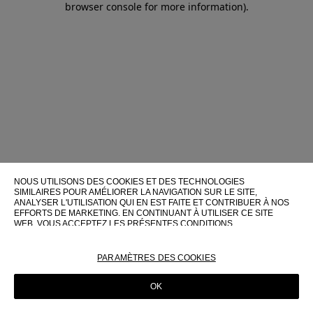
browser console for more information)
.
NOUS UTILISONS DES COOKIES ET DES TECHNOLOGIES
SIMILAIRES POUR AMÉLIORER LA NAVIGATION SUR LE SITE,
ANALYSER L'UTILISATION QUI EN EST FAITE ET CONTRIBUER À NOS
EFFORTS DE MARKETING. EN CONTINUANT À UTILISER CE SITE
WEB, VOUS ACCEPTEZ LES PRÉSENTES CONDITIONS
D'UTILISATION.
POUR PLUS D'INFORMATIONS SUR CES TECHNOLOGIES ET LEUR
PARAMÈTRES DES COOKIES
UTILISATION SUR CE SITE WEB, VEUILLEZ CONSULTER NOTRE
POLITIQUE EN MATIÈRE DE COOKIES
OK