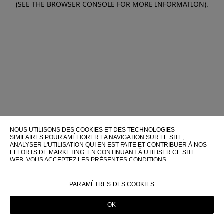
(SEE THE BROWSER CONSOLE FOR MORE INFORMATION)
.
NOUS UTILISONS DES COOKIES ET DES TECHNOLOGIES
SIMILAIRES POUR AMÉLIORER LA NAVIGATION SUR LE SITE,
ANALYSER L'UTILISATION QUI EN EST FAITE ET CONTRIBUER À NOS
EFFORTS DE MARKETING. EN CONTINUANT À UTILISER CE SITE
WEB, VOUS ACCEPTEZ LES PRÉSENTES CONDITIONS
D'UTILISATION.
POUR PLUS D'INFORMATIONS SUR CES TECHNOLOGIES ET LEUR
PARAMÈTRES DES COOKIES
UTILISATION SUR CE SITE WEB, VEUILLEZ CONSULTER NOTRE
POLITIQUE EN MATIÈRE DE COOKIES
OK