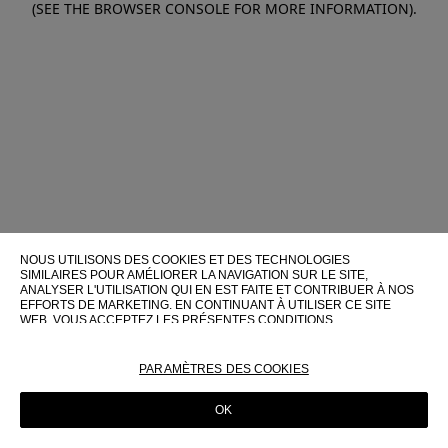
(SEE THE BROWSER CONSOLE FOR MORE INFORMATION)
.
NOUS UTILISONS DES COOKIES ET DES TECHNOLOGIES
SIMILAIRES POUR AMÉLIORER LA NAVIGATION SUR LE SITE,
ANALYSER L'UTILISATION QUI EN EST FAITE ET CONTRIBUER À NOS
EFFORTS DE MARKETING. EN CONTINUANT À UTILISER CE SITE
WEB, VOUS ACCEPTEZ LES PRÉSENTES CONDITIONS
D'UTILISATION.
POUR PLUS D'INFORMATIONS SUR CES TECHNOLOGIES ET LEUR
PARAMÈTRES DES COOKIES
UTILISATION SUR CE SITE WEB, VEUILLEZ CONSULTER NOTRE
POLITIQUE EN MATIÈRE DE COOKIES
OK