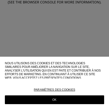
(SEE THE BROWSER CONSOLE FOR MORE INFORMATION)
.
NOUS UTILISONS DES COOKIES ET DES TECHNOLOGIES
SIMILAIRES POUR AMÉLIORER LA NAVIGATION SUR LE SITE,
ANALYSER L'UTILISATION QUI EN EST FAITE ET CONTRIBUER À NOS
EFFORTS DE MARKETING. EN CONTINUANT À UTILISER CE SITE
WEB, VOUS ACCEPTEZ LES PRÉSENTES CONDITIONS
D'UTILISATION.
POUR PLUS D'INFORMATIONS SUR CES TECHNOLOGIES ET LEUR
PARAMÈTRES DES COOKIES
UTILISATION SUR CE SITE WEB, VEUILLEZ CONSULTER NOTRE
POLITIQUE EN MATIÈRE DE COOKIES
OK