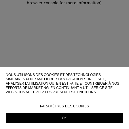
browser console for more information)
.
NOUS UTILISONS DES COOKIES ET DES TECHNOLOGIES
SIMILAIRES POUR AMÉLIORER LA NAVIGATION SUR LE SITE,
ANALYSER L'UTILISATION QUI EN EST FAITE ET CONTRIBUER À NOS
EFFORTS DE MARKETING. EN CONTINUANT À UTILISER CE SITE
WEB, VOUS ACCEPTEZ LES PRÉSENTES CONDITIONS
D'UTILISATION.
POUR PLUS D'INFORMATIONS SUR CES TECHNOLOGIES ET LEUR
PARAMÈTRES DES COOKIES
UTILISATION SUR CE SITE WEB, VEUILLEZ CONSULTER NOTRE
POLITIQUE EN MATIÈRE DE COOKIES
OK