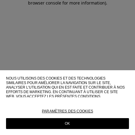
browser console for more information)
.
NOUS UTILISONS DES COOKIES ET DES TECHNOLOGIES
SIMILAIRES POUR AMÉLIORER LA NAVIGATION SUR LE SITE,
ANALYSER L'UTILISATION QUI EN EST FAITE ET CONTRIBUER À NOS
EFFORTS DE MARKETING. EN CONTINUANT À UTILISER CE SITE
WEB, VOUS ACCEPTEZ LES PRÉSENTES CONDITIONS
D'UTILISATION.
POUR PLUS D'INFORMATIONS SUR CES TECHNOLOGIES ET LEUR
PARAMÈTRES DES COOKIES
UTILISATION SUR CE SITE WEB, VEUILLEZ CONSULTER NOTRE
POLITIQUE EN MATIÈRE DE COOKIES
OK