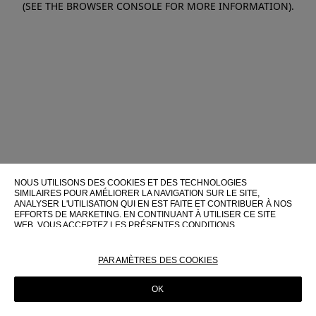
(SEE THE BROWSER CONSOLE FOR MORE INFORMATION)
.
NOUS UTILISONS DES COOKIES ET DES TECHNOLOGIES
SIMILAIRES POUR AMÉLIORER LA NAVIGATION SUR LE SITE,
ANALYSER L'UTILISATION QUI EN EST FAITE ET CONTRIBUER À NOS
EFFORTS DE MARKETING. EN CONTINUANT À UTILISER CE SITE
WEB, VOUS ACCEPTEZ LES PRÉSENTES CONDITIONS
D'UTILISATION.
POUR PLUS D'INFORMATIONS SUR CES TECHNOLOGIES ET LEUR
PARAMÈTRES DES COOKIES
UTILISATION SUR CE SITE WEB, VEUILLEZ CONSULTER NOTRE
POLITIQUE EN MATIÈRE DE COOKIES
OK