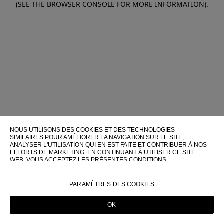
(SEE THE BROWSER CONSOLE FOR MORE INFORMATION)
.
NOUS UTILISONS DES COOKIES ET DES TECHNOLOGIES
SIMILAIRES POUR AMÉLIORER LA NAVIGATION SUR LE SITE,
ANALYSER L'UTILISATION QUI EN EST FAITE ET CONTRIBUER À NOS
EFFORTS DE MARKETING. EN CONTINUANT À UTILISER CE SITE
WEB, VOUS ACCEPTEZ LES PRÉSENTES CONDITIONS
D'UTILISATION.
POUR PLUS D'INFORMATIONS SUR CES TECHNOLOGIES ET LEUR
PARAMÈTRES DES COOKIES
UTILISATION SUR CE SITE WEB, VEUILLEZ CONSULTER NOTRE
POLITIQUE EN MATIÈRE DE COOKIES
OK