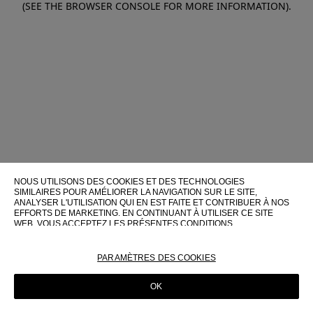
(SEE THE BROWSER CONSOLE FOR MORE INFORMATION)
.
NOUS UTILISONS DES COOKIES ET DES TECHNOLOGIES
SIMILAIRES POUR AMÉLIORER LA NAVIGATION SUR LE SITE,
ANALYSER L'UTILISATION QUI EN EST FAITE ET CONTRIBUER À NOS
EFFORTS DE MARKETING. EN CONTINUANT À UTILISER CE SITE
WEB, VOUS ACCEPTEZ LES PRÉSENTES CONDITIONS
D'UTILISATION.
POUR PLUS D'INFORMATIONS SUR CES TECHNOLOGIES ET LEUR
PARAMÈTRES DES COOKIES
UTILISATION SUR CE SITE WEB, VEUILLEZ CONSULTER NOTRE
POLITIQUE EN MATIÈRE DE COOKIES
OK