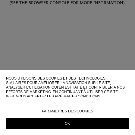
(SEE THE BROWSER CONSOLE FOR MORE INFORMATION)
.
NOUS UTILISONS DES COOKIES ET DES TECHNOLOGIES
SIMILAIRES POUR AMÉLIORER LA NAVIGATION SUR LE SITE,
ANALYSER L'UTILISATION QUI EN EST FAITE ET CONTRIBUER À NOS
EFFORTS DE MARKETING. EN CONTINUANT À UTILISER CE SITE
WEB, VOUS ACCEPTEZ LES PRÉSENTES CONDITIONS
D'UTILISATION.
POUR PLUS D'INFORMATIONS SUR CES TECHNOLOGIES ET LEUR
PARAMÈTRES DES COOKIES
UTILISATION SUR CE SITE WEB, VEUILLEZ CONSULTER NOTRE
POLITIQUE EN MATIÈRE DE COOKIES
OK