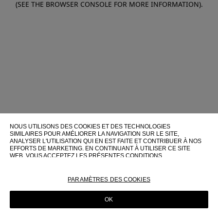
(SEE THE BROWSER CONSOLE FOR MORE INFORMATION)
.
NOUS UTILISONS DES COOKIES ET DES TECHNOLOGIES
SIMILAIRES POUR AMÉLIORER LA NAVIGATION SUR LE SITE,
ANALYSER L'UTILISATION QUI EN EST FAITE ET CONTRIBUER À NOS
EFFORTS DE MARKETING. EN CONTINUANT À UTILISER CE SITE
WEB, VOUS ACCEPTEZ LES PRÉSENTES CONDITIONS
D'UTILISATION.
POUR PLUS D'INFORMATIONS SUR CES TECHNOLOGIES ET LEUR
PARAMÈTRES DES COOKIES
UTILISATION SUR CE SITE WEB, VEUILLEZ CONSULTER NOTRE
POLITIQUE EN MATIÈRE DE COOKIES
OK