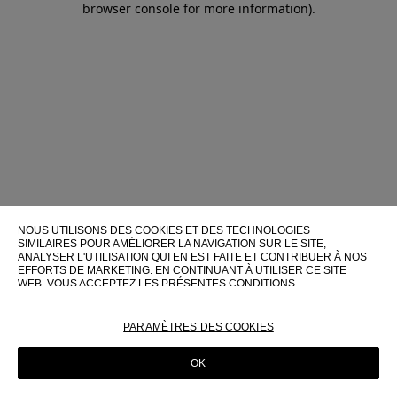
browser console for more information)
.
NOUS UTILISONS DES COOKIES ET DES TECHNOLOGIES
SIMILAIRES POUR AMÉLIORER LA NAVIGATION SUR LE SITE,
ANALYSER L'UTILISATION QUI EN EST FAITE ET CONTRIBUER À NOS
EFFORTS DE MARKETING. EN CONTINUANT À UTILISER CE SITE
WEB, VOUS ACCEPTEZ LES PRÉSENTES CONDITIONS
D'UTILISATION.
POUR PLUS D'INFORMATIONS SUR CES TECHNOLOGIES ET LEUR
PARAMÈTRES DES COOKIES
UTILISATION SUR CE SITE WEB, VEUILLEZ CONSULTER NOTRE
POLITIQUE EN MATIÈRE DE COOKIES
OK