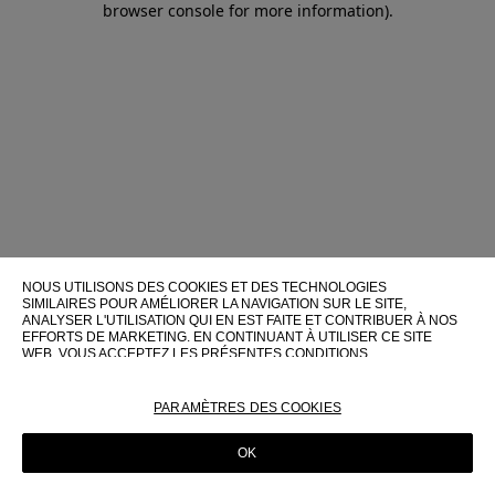
browser console for more information)
.
NOUS UTILISONS DES COOKIES ET DES TECHNOLOGIES
SIMILAIRES POUR AMÉLIORER LA NAVIGATION SUR LE SITE,
ANALYSER L'UTILISATION QUI EN EST FAITE ET CONTRIBUER À NOS
EFFORTS DE MARKETING. EN CONTINUANT À UTILISER CE SITE
WEB, VOUS ACCEPTEZ LES PRÉSENTES CONDITIONS
D'UTILISATION.
POUR PLUS D'INFORMATIONS SUR CES TECHNOLOGIES ET LEUR
PARAMÈTRES DES COOKIES
UTILISATION SUR CE SITE WEB, VEUILLEZ CONSULTER NOTRE
POLITIQUE EN MATIÈRE DE COOKIES
OK