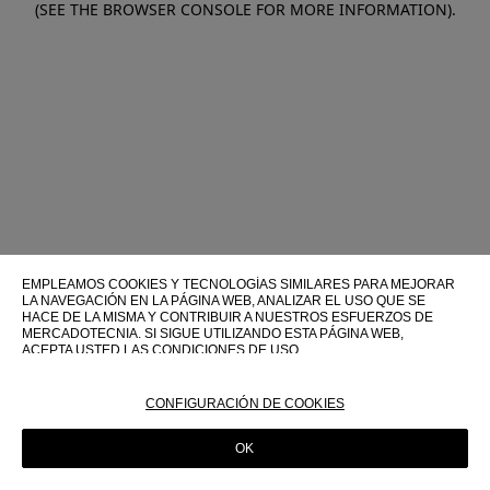
(SEE THE BROWSER CONSOLE FOR MORE INFORMATION)
.
EMPLEAMOS COOKIES Y TECNOLOGÍAS SIMILARES PARA MEJORAR
LA NAVEGACIÓN EN LA PÁGINA WEB, ANALIZAR EL USO QUE SE
HACE DE LA MISMA Y CONTRIBUIR A NUESTROS ESFUERZOS DE
MERCADOTECNIA. SI SIGUE UTILIZANDO ESTA PÁGINA WEB,
ACEPTA USTED LAS CONDICIONES DE USO.
PARA OBTENER MÁS INFORMACIÓN SOBRE ESTAS TECNOLOGÍAS Y
SOBRE SU USO EN ESTA PÁGINA WEB, CONSULTE NUESTRA
CONFIGURACIÓN DE COOKIES
POLÍTICA DE COOKIES
OK