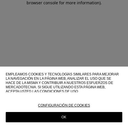
browser console for more information)
.
EMPLEAMOS COOKIES Y TECNOLOGÍAS SIMILARES PARA MEJORAR
LA NAVEGACIÓN EN LA PÁGINA WEB, ANALIZAR EL USO QUE SE
HACE DE LA MISMA Y CONTRIBUIR A NUESTROS ESFUERZOS DE
MERCADOTECNIA. SI SIGUE UTILIZANDO ESTA PÁGINA WEB,
ACEPTA USTED LAS CONDICIONES DE USO.
PARA OBTENER MÁS INFORMACIÓN SOBRE ESTAS TECNOLOGÍAS Y
SOBRE SU USO EN ESTA PÁGINA WEB, CONSULTE NUESTRA
CONFIGURACIÓN DE COOKIES
POLÍTICA DE COOKIES
OK